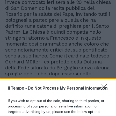
invece convocato ieri sera alle 20 nella chiesa
di San Domenico la recita pubblica del
Rosario per la salute del Papa, invitando tutti i
bolognesi a partecipare a quella che ha
definito «una catena di preghiera per il Santo
Padre». La Chiesa è quindi compatta nello
stringersi attorno a Francesco e in questo
momento così drammatico anche coloro che
sono notoriamente critici del suo pontificato
sono al suo fianco. Come il cardinale tedesco
Gerhard Müller- ex prefetto della Dottrina
della Fede silurato da Bergoglio senza alcuna
spiegazione - che, dopo essersi detto
«assolutamente contrario all’ipotesi di
dimissioni di Papa Francesco», ha ribadito la
Il Tempo -
Do Not Process My Personal Information
necessità che la Chiesa «in questo momento
resti unita».
If you wish to opt-out of the sale, sharing to third parties, or
processing of your personal or sensitive information for
targeted advertising by us, please use the below opt-out