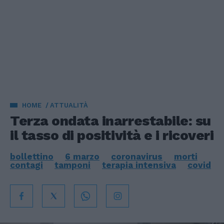
HOME
ATTUALITÀ
Terza ondata inarrestabile: su
il tasso di positività e i ricoveri
bollettino
6 marzo
coronavirus
morti
contagi
tamponi
terapia intensiva
covid