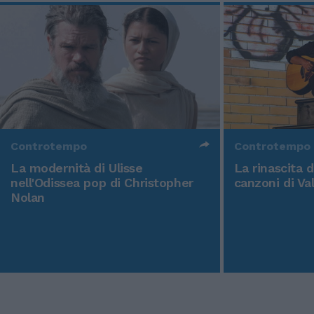
Controtempo
Controtempo
La modernità di Ulisse
La rinascita 
nell'Odissea pop di Christopher
canzoni di Va
Nolan