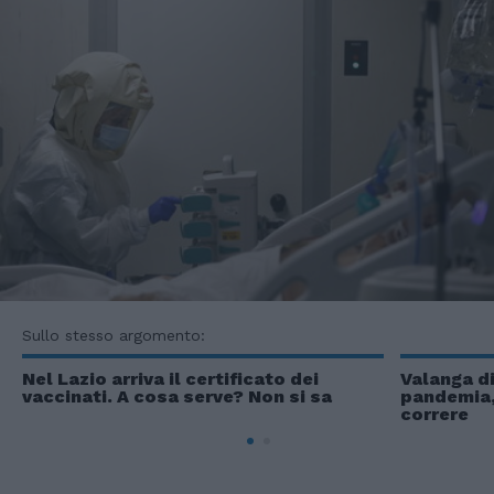
Sullo stesso argomento:
Nel Lazio arriva il certificato dei
Valanga di
vaccinati. A cosa serve? Non si sa
pandemia, 
correre