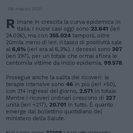
06 marzo 2021
R
imane in crescita la curva epidemica in
Italia. I nuovi casi oggi sono
23.641
(ieri
24.036), ma con
355.024
tamponi, oltre
20mila meno di ieri. Il tasso di positività sale
al
6,6%
(ieri era al 6,3%). I decessi sono
307
(ieri 297), per un totale che ormai sfiora le
centomila vittime da inizio epidemia,
99.578
.
Prosegue anche la salita dei ricoveri: le
terapie intensive sono
46
in più (ieri +50),
con 214 ingressi del giorno,
2.571
in totale.
Mentre i ricoveri ordinari crescono di
327
unità (ieri +217),
20.701
in tutto. È quanto
emerge dal bollettino quotidiano del
ministero della Salute.
Nel Lazio sono
37.169
i casi attualmente