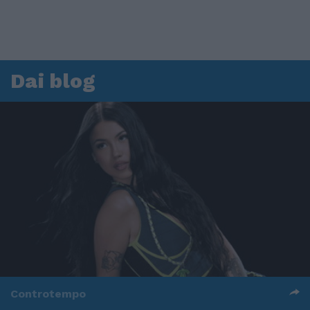
00:00
01:16
Leonardo Maria Del Vecchio dall'ex compagna
in ospedale. Le dichiarazioni ai giornalisti