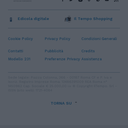
nell'Odissea pop di Christopher
canzoni di Va
Nolan