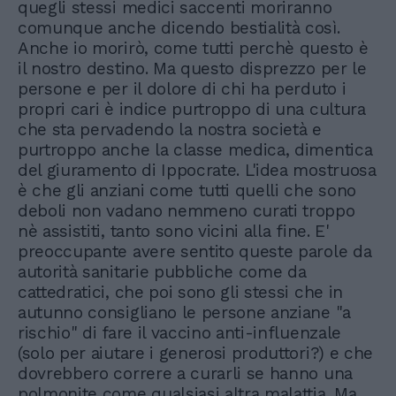
quegli stessi medici saccenti moriranno
comunque anche dicendo bestialità così.
Anche io morirò, come tutti perchè questo è
il nostro destino. Ma questo disprezzo per le
persone e per il dolore di chi ha perduto i
propri cari è indice purtroppo di una cultura
che sta pervadendo la nostra società e
purtroppo anche la classe medica, dimentica
del giuramento di Ippocrate. L'idea mostruosa
è che gli anziani come tutti quelli che sono
deboli non vadano nemmeno curati troppo
nè assistiti, tanto sono vicini alla fine. E'
preoccupante avere sentito queste parole da
autorità sanitarie pubbliche come da
cattedratici, che poi sono gli stessi che in
autunno consigliano le persone anziane "a
rischio" di fare il vaccino anti-influenzale
(solo per aiutare i generosi produttori?) e che
dovrebbero correre a curarli se hanno una
polmonite come qualsiasi altra malattia. Ma