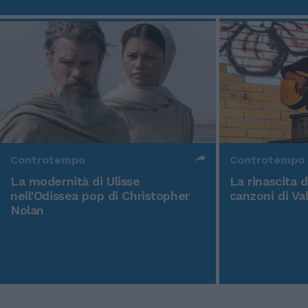
Controtempo
Controtempo
La modernità di Ulisse
La rinascita 
nell'Odissea pop di Christopher
canzoni di Va
Nolan