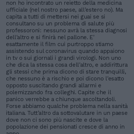
non ho incontrato un reietto della medicina
ufficiale (nel nostro paese, all'estero no). Ma
capita a tutti di mettersi nei guai se si
consultano su un problema di salute più
professoroni: nessuno avrà la stessa diagnosi
dell'altro e si finirà nel pallone. E'
esattamente il film cui purtroppo stiamo
assistendo sul coronavirus quando appaiono
in tv o sui giornali i grandi virologi. Non uno
che dica la stessa cosa dell'altro, e addirittura
gli stessi che prima dicono di stare tranquilli,
che nessuno è a rischio e poi dicono l'esatto
opposto suscitando grandi allarmi e
polemizzando fra colleghi. Capite che il
panico verrebbe a chiunque ascoltandoli.
Forse abbiamo qualche problema nella sanità
italiana. Tutt'altro da sottovalutare in un paese
dove non ci sono più nascite e dove la
popolazione dei pensionati cresce di anno in
anno...