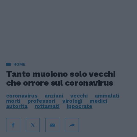
HOME
Tanto muoiono solo vecchi
che orrore sul coronavirus
coronavirus
anziani
vecchi
ammalati
morti
professori
virologi
medici
autorita
rottamati
Ippocrate